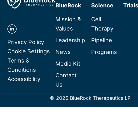
BlueRock
Science
Trial
Mission &
Cell
Values
Therapy
Follow
Leadership
Pipeline
BlueRock
Privacy Policy
Therapeutics
Cookie Settings
News
Programs
on
Terms &
Media Kit
Linkedin
Conditions
Contact
Accessibility
Us
© 2026 BlueRock Therapeutics LP