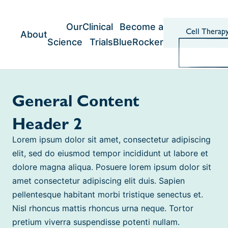
Skip
to
content
Our
Clinical
Become a
Cell Therap
About
Science
Trials
BlueRocker
General Content
Header 2
Lorem ipsum dolor sit amet, consectetur adipiscing
elit, sed do eiusmod tempor incididunt ut labore et
dolore magna aliqua. Posuere lorem ipsum dolor sit
amet consectetur adipiscing elit duis. Sapien
pellentesque habitant morbi tristique senectus et.
Nisl rhoncus mattis rhoncus urna neque. Tortor
pretium viverra suspendisse potenti nullam.