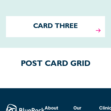
CARD THREE
POST CARD GRID
About
Our
Clini